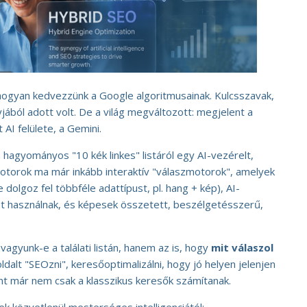
hogyan kedvezzünk a Google algoritmusainak. Kulcsszavak,
yjából adott volt. De a világ megváltozott: megjelent a
AI felülete, a Gemini.
a hagyományos "10 kék linkes" listáról egy AI-vezérelt,
otorok ma már inkább interaktív "válaszmotorok", amelyek
 dolgoz fel többféle adattípust, pl. hang + kép), AI-
ket használnak, és képesek összetett, beszélgetésszerű,
agyunk-e a találati listán, hanem az is, hogy
mit válaszol
dalt "SEOzni", keresőoptimalizálni, hogy jó helyen jelenjen
nt már nem csak a klasszikus keresők számítanak.