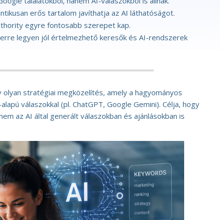
gle találatokból, hanem AI-válaszokból is állnak.
tikusan erős tartalom javíthatja az AI láthatóságot.
thority egyre fontosabb szerepet kap.
erre legyen jól értelmezhető keresők és AI-rendszerek
y olyan stratégiai megközelítés, amely a hagyományos
-alapú válaszokkal (pl. ChatGPT, Google Gemini). Célja, hogy
m az AI által generált válaszokban és ajánlásokban is