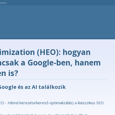
akában
imization (HEO): hogyan
mcsak a Google-ben, hanem
n is?
Google és az AI találkozik
O - Hibrid keresési/kereső optimalizálás) a klasszikus SEO