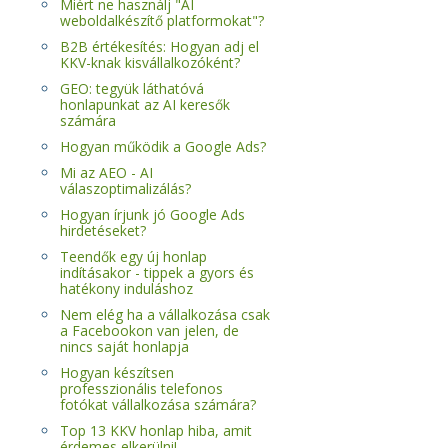
Miért ne használj "AI
weboldalkészítő platformokat"?
B2B értékesítés: Hogyan adj el
KKV-knak kisvállalkozóként?
GEO: tegyük láthatóvá
honlapunkat az AI keresők
számára
Hogyan működik a Google Ads?
Mi az AEO - AI
válaszoptimalizálás?
Hogyan írjunk jó Google Ads
hirdetéseket?
Teendők egy új honlap
indításakor - tippek a gyors és
hatékony induláshoz
Nem elég ha a vállalkozása csak
a Facebookon van jelen, de
nincs saját honlapja
Hogyan készítsen
professzionális telefonos
fotókat vállalkozása számára?
Top 13 KKV honlap hiba, amit
érdemes elkerülni!