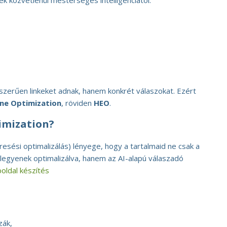
 közvetlenül mesterséges intelligenciától:
zerűen linkeket adnak, hanem konkrét válaszokat. Ezért
ine Optimization
, röviden
HEO
.
imization?
resési optimalizálás) lényege, hogy a tartalmaid ne csak a
gyenek optimalizálva, hanem az AI-alapú válaszadó
oldal készítés
zák,