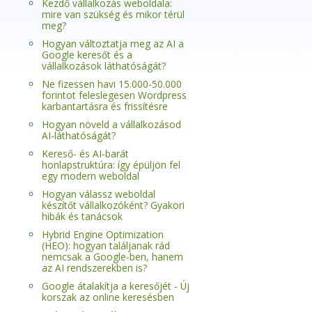
Kezdő vállalkozás weboldala:
mire van szükség és mikor térül
meg?
Hogyan változtatja meg az AI a
Google keresőt és a
vállalkozások láthatóságát?
Ne fizessen havi 15.000-50.000
forintot feleslegesen Wordpress
karbantartásra és frissítésre
Hogyan növeld a vállalkozásod
AI-láthatóságát?
Kereső- és AI-barát
honlapstruktúra: így épüljön fel
egy modern weboldal
Hogyan válassz weboldal
készítőt vállalkozóként? Gyakori
hibák és tanácsok
Hybrid Engine Optimization
(HEO): hogyan találjanak rád
nemcsak a Google-ben, hanem
az AI rendszerekben is?
Google átalakítja a keresőjét - Új
korszak az online keresésben