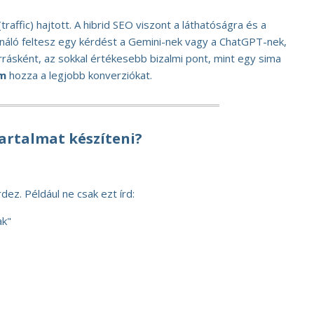
traffic) hajtott. A hibrid SEO viszont a láthatóságra és a
sználó feltesz egy kérdést a Gemini-nek vagy a ChatGPT-nek,
orrásként, az sokkal értékesebb bizalmi pont, mint egy sima
om
hozza a legjobb konverziókat.
artalmat készíteni?
dez. Például ne csak ezt írd:
ak"