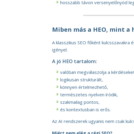
hosszabb távon versenyelőnyöd le
Miben más a HEO, mint a
A klasszikus SEO főként kulcsszavakra é
igényel.
A jó HEO tartalom:
valóban megválaszolja a kérdéseket
logikusan strukturált,
könnyen értelmezhető,
természetes nyelven íródik,
szakmailag pontos,
és kontextusban is erős.
Az AI rendszerek ugyanis nem csak kulc
Miért nem elég a régi SEO?