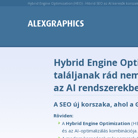
Hybrid Engine Optimization (HEO) - Hibrid SEO az AI keresők korsz
Hybrid Engine Opt
találjanak rád ne
az AI rendszerekbe
A SEO új korszaka, ahol a 
Röviden:
A
Hybrid Engine Optimization
(HE
és az AI-optimalizálás kombinációja.