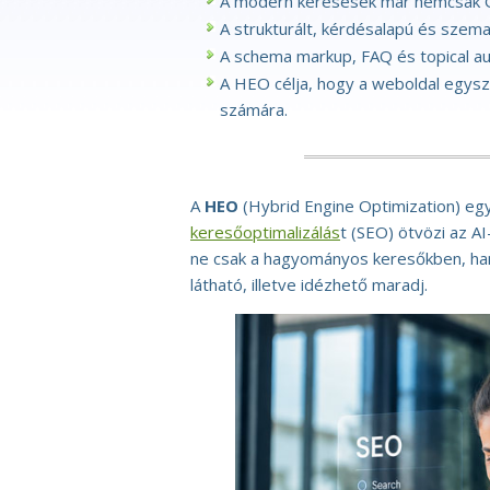
A modern keresések már nemcsak Goo
A strukturált, kérdésalapú és szeman
A schema markup, FAQ és topical au
A HEO célja, hogy a weboldal egysz
számára.
A
HEO
(Hybrid Engine Optimization) eg
keresőoptimalizálás
t (SEO) ötvözi az AI
ne csak a hagyományos keresőkben, hane
látható, illetve idézhető maradj.