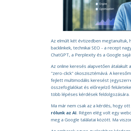
Az elmúlt két évtizedben megtanultuk, 
backlinkek, technikai SEO - a recept nag
ChatGPT, a Perplexity és a Google saját 
Az online keresés alapvetően átalakult 
"zero-click" ökoszisztémává. A keresőm
fejlett multimodális keresést (egyszerre
összefoglalókat és előrejelző felülete
több lépéses kérdések feldolgozására.
Ma már nem csak az a kérdés, hogy ott v
rólunk az AI
. Régen elég volt egy webol
meg a Google találatai között. Ma viszo