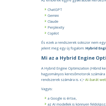
Az emberek egyre gyakrabban kérdeznek
ChatGPT
Gemini
Claude
Perplexity
Copilot
És ezek a rendszerek sokszor nem egys
jelent meg egy új fogalom:
Hybrid Eng
Mi az a Hybrid Engine Opt
A Hybrid Engine Optimization (Hibrid ke
hagyományos keresőmotorok számára le
rendszerek számára is. 👉
AI-barát web
Vagyis:
a Google is értse,
az AI modellek is könnyen feldolgoz