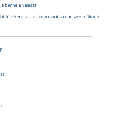
ja benne a választ.
többféle keresési és információs rendszer működik
?
st.
z: