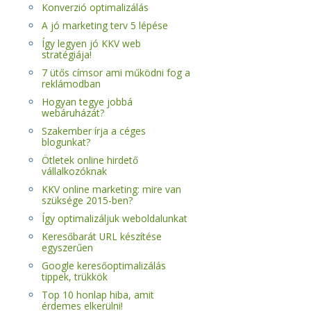
Konverzió optimalizálás
A jó marketing terv 5 lépése
Így legyen jó KKV web
stratégiája!
7 ütős címsor ami működni fog a
reklámodban
Hogyan tegye jobbá
webáruházát?
Szakember írja a céges
blogunkat?
Ötletek online hirdető
vállalkozóknak
KKV online marketing: mire van
szüksége 2015-ben?
Így optimalizáljuk weboldalunkat
Keresőbarát URL készítése
egyszerűen
Google keresőoptimalizálás
tippek, trükkök
Top 10 honlap hiba, amit
érdemes elkerülni!