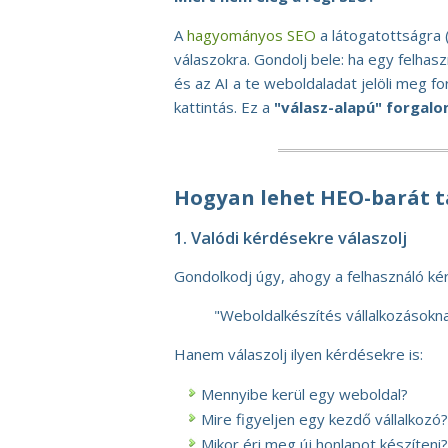
A
hagyományos SEO
a látogatottságra (
válaszokra. Gondolj bele: ha egy felha
és az AI a te weboldaladat jelöli meg f
kattintás. Ez a
"válasz-alapú" forgal
Hogyan lehet HEO-barát t
1. Valódi kérdésekre válaszolj
Gondolkodj úgy, ahogy a felhasználó kér
"Weboldalkészítés vállalkozásokn
Hanem válaszolj ilyen kérdésekre is:
Mennyibe kerül egy weboldal?
Mire figyeljen egy kezdő vállalkozó?
Mikor éri meg új honlapot készíteni?