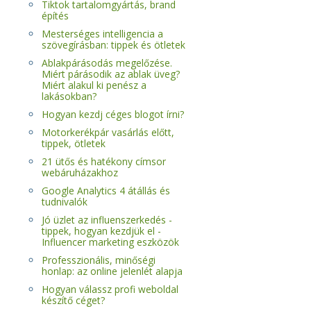
Tiktok tartalomgyártás, brand
építés
Mesterséges intelligencia a
szövegírásban: tippek és ötletek
Ablakpárásodás megelőzése.
Miért párásodik az ablak üveg?
Miért alakul ki penész a
lakásokban?
Hogyan kezdj céges blogot írni?
Motorkerékpár vasárlás előtt,
tippek, ötletek
21 ütős és hatékony címsor
webáruházakhoz
Google Analytics 4 átállás és
tudnivalók
Jó üzlet az influenszerkedés -
tippek, hogyan kezdjük el -
Influencer marketing eszközök
Professzionális, minőségi
honlap: az online jelenlét alapja
Hogyan válassz profi weboldal
készítő céget?