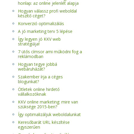
honlap: az online jelenlét alapja
Hogyan válassz profi weboldal
készítő céget?
Konverzió optimalizálás
A jó marketing terv 5 lépése
Így legyen jó KKV web
stratégiája!
7 ütős címsor ami működni fog a
reklámodban
Hogyan tegye jobbá
webáruházát?
Szakember írja a céges
blogunkat?
Ötletek online hirdető
vállalkozóknak
KKV online marketing: mire van
szüksége 2015-ben?
Így optimalizáljuk weboldalunkat
Keresőbarát URL készítése
egyszerűen