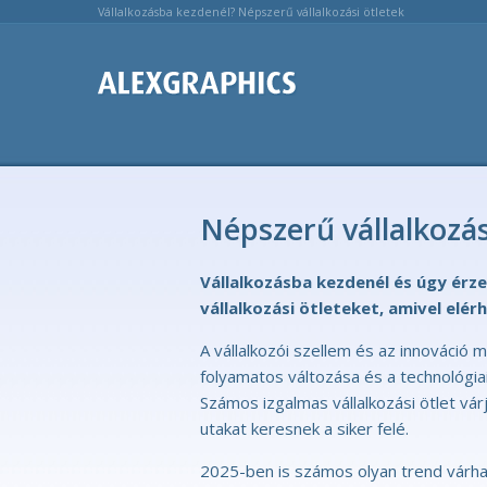
Vállalkozásba kezdenél? Népszerű vállalkozási ötletek
Népszerű vállalkozás
Vállalkozásba kezdenél és úgy érze
vállalkozási ötleteket, amivel elé
A vállalkozói szellem és az innováció mi
folyamatos változása és a technológia
Számos izgalmas vállalkozási ötlet vár
utakat keresnek a siker felé.
2025-ben is számos olyan trend várhat