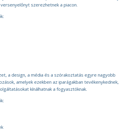
, versenyelőnyt szerezhetnek a piacon.
k:
zet, a design, a média és a szórakoztatás egyre nagyobb
kozások, amelyek ezekben az iparágakban tevékenykednek,
olgáltatásokat kínálhatnak a fogyasztóknak.
k:
ek