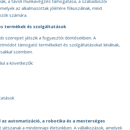
mák, a távoli munkavégzés támogatása, a szabadúszói
amelyek az alkalmazottak jólétére fókuszálnak, mind
kozók számára.
s termékek és szolgáltatások
 szerepet játszik a fogyasztói döntésekben. A
etmódot támogató termékeket és szolgáltatásokat kínálnak,
rsakkal szemben.
ául a következők:
tatások
ul az automatizáció, a robotika és a mesterséges
játszanak a mindennapi életünkben. A vállalkozások, amelyek