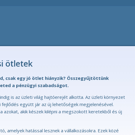
i ötletek
d, csak egy jó ötlet hiányzik? Összegyűjtöttünk
rheted a pénzügyi szabadságot.
ndig is az üzleti világ hajtóerejét alkotta. Az üzleti környezet
i fejlődés együtt jár az új lehetőségek megjelenésével.
ja azokat, akik készek kilépni a megszokott keretekből és új
ó, amelyek hatással lesznek a vállalkozásokra. Ezek közé