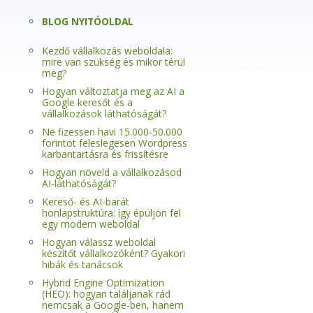
BLOG NYITÓOLDAL
Kezdő vállalkozás weboldala:
mire van szükség és mikor térül
meg?
Hogyan változtatja meg az AI a
Google keresőt és a
vállalkozások láthatóságát?
Ne fizessen havi 15.000-50.000
forintot feleslegesen Wordpress
karbantartásra és frissítésre
Hogyan növeld a vállalkozásod
AI-láthatóságát?
Kereső- és AI-barát
honlapstruktúra: így épüljön fel
egy modern weboldal
Hogyan válassz weboldal
készítőt vállalkozóként? Gyakori
hibák és tanácsok
Hybrid Engine Optimization
(HEO): hogyan találjanak rád
nemcsak a Google-ben, hanem