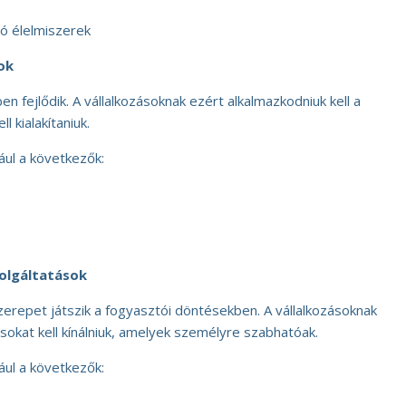
ó élelmiszerek
ok
en fejlődik. A vállalkozásoknak ezért alkalmazkodniuk kell a
ll kialakítaniuk.
ául a következők:
olgáltatások
repet játszik a fogyasztói döntésekben. A vállalkozásoknak
sokat kell kínálniuk, amelyek személyre szabhatóak.
ául a következők: