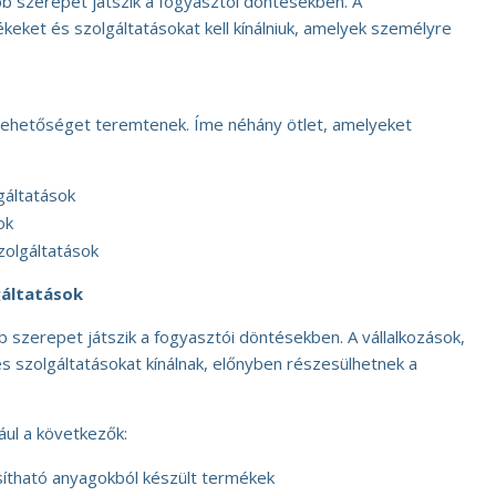
 szerepet játszik a fogyasztói döntésekben. A
keket és szolgáltatásokat kell kínálniuk, amelyek személyre
i lehetőséget teremtenek. Íme néhány ötlet, amelyeket
gáltatások
ok
zolgáltatások
gáltatások
szerepet játszik a fogyasztói döntésekben. A vállalkozások,
 szolgáltatásokat kínálnak, előnyben részesülhetnek a
ául a következők:
sítható anyagokból készült termékek