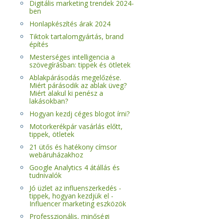
Digitális marketing trendek 2024-
ben
Honlapkészítés árak 2024
Tiktok tartalomgyártás, brand
építés
Mesterséges intelligencia a
szövegírásban: tippek és ötletek
Ablakpárásodás megelőzése.
Miért párásodik az ablak üveg?
Miért alakul ki penész a
lakásokban?
Hogyan kezdj céges blogot írni?
Motorkerékpár vasárlás előtt,
tippek, ötletek
21 ütős és hatékony címsor
webáruházakhoz
Google Analytics 4 átállás és
tudnivalók
Jó üzlet az influenszerkedés -
tippek, hogyan kezdjük el -
Influencer marketing eszközök
Professzionális, minőségi