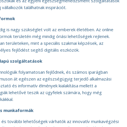
gnosztikák és az egyéni egészségmenedzsment szolgáltatások
vállalkozók találhatnak inspirációt.
tformok
dig is nagy szükséglet volt az emberek életében. Az online
formok területén még mindig óriási lehetőségek rejlenek.
an területeken, mint a speciális szakmai képzések, az
élyes fejlődést segítő digitális eszközök.
alapú szolgáltatások
echnológiák folyamatosan fejlődnek, és számos iparágban
rizmuson át egészen az egészségügyig terjedő alkalmazási
ztató és informatív élmények kialakítása mellett a
ógiák lehetővé teszik az ügyfelek számára, hogy még
áikkal.
mas munkaformák
, és további lehetőségek várhatók az innovatív munkavégzési