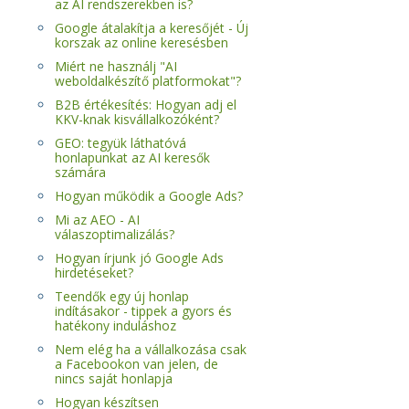
az AI rendszerekben is?
Google átalakítja a keresőjét - Új
korszak az online keresésben
Miért ne használj "AI
weboldalkészítő platformokat"?
B2B értékesítés: Hogyan adj el
KKV-knak kisvállalkozóként?
GEO: tegyük láthatóvá
honlapunkat az AI keresők
számára
Hogyan működik a Google Ads?
Mi az AEO - AI
válaszoptimalizálás?
Hogyan írjunk jó Google Ads
hirdetéseket?
Teendők egy új honlap
indításakor - tippek a gyors és
hatékony induláshoz
Nem elég ha a vállalkozása csak
a Facebookon van jelen, de
nincs saját honlapja
Hogyan készítsen