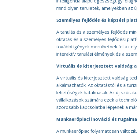
intelligencia alapú egészségügyi dia
mind olyan területek, amelyekben az új 
Személyes fejlődés és képzési pla
A tanulás és a személyes fejlődés min
oktatás és a személyes fejlődési plat
további igények merülhetnek fel az oly
interaktív tanulási élmények és a szem
Virtuális és kiterjesztett valóság 
A virtuális és kiterjesztett valóság t
alkalmazhatók. Az oktatástól és a tu
lehetőségek hatalmasak. Az új szórako
vállalkozások számára ezek a technol
szorosabb kapcsolatba lépjenek a márk
Munkaerőpiaci inováció és rugal
A munkaerőpiac folyamatosan változik