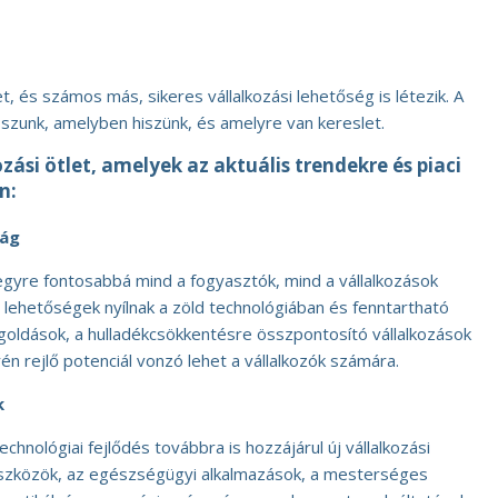
 és számos más, sikeres vállalkozási lehetőség is létezik. A
sszunk, amelyben hiszünk, és amelyre van kereslet.
zási ötlet, amelyek az aktuális trendekre és piaci
n:
ság
egyre fontosabbá mind a fogyasztók, mind a vállalkozások
lehetőségek nyílnak a zöld technológiában és fenntartható
ldások, a hulladékcsökkentésre összpontosító vállalkozások
n rejlő potenciál vonzó lehet a vállalkozók számára.
k
hnológiai fejlődés továbbra is hozzájárul új vállalkozási
eszközök, az egészségügyi alkalmazások, a mesterséges