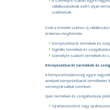
A személyre szabás egyre nagyobb
vállalkozásoknak ezért olyan termé
szabhatóak.
Ezek a trendek számos új vállalkozás
érdemes megfontolni:
Környezetbarát termékek és szol
Digitális termékek és szolgáltatás
Személyre szabott termékek és s
Környezetbarát termékek és szol
A környezettudatosság egyre nagyobb 
amelyek környezetbarát termékeket és
versenytársakkal szemben.
Ilyen termékek és szolgáltatások péld
Újrahasznosított vagy újrahaszno