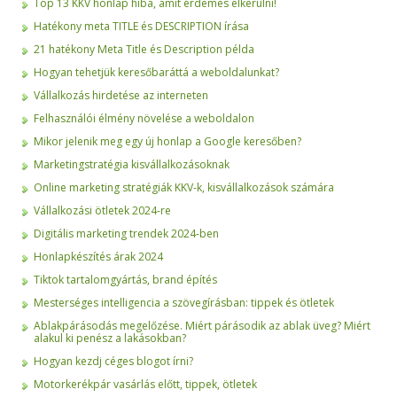
Top 13 KKV honlap hiba, amit érdemes elkerülni!
Hatékony meta TITLE és DESCRIPTION írása
21 hatékony Meta Title és Description példa
Hogyan tehetjük keresőbaráttá a weboldalunkat?
Vállalkozás hirdetése az interneten
Felhasználói élmény növelése a weboldalon
Mikor jelenik meg egy új honlap a Google keresőben?
Marketingstratégia kisvállalkozásoknak
Online marketing stratégiák KKV-k, kisvállalkozások számára
Vállalkozási ötletek 2024-re
Digitális marketing trendek 2024-ben
Honlapkészítés árak 2024
Tiktok tartalomgyártás, brand építés
Mesterséges intelligencia a szövegírásban: tippek és ötletek
Ablakpárásodás megelőzése. Miért párásodik az ablak üveg? Miért
alakul ki penész a lakásokban?
Hogyan kezdj céges blogot írni?
Motorkerékpár vasárlás előtt, tippek, ötletek