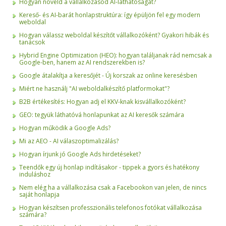
Hogyan növeld a vállalkozásod AI-láthatóságát?
Kereső- és AI-barát honlapstruktúra: így épüljön fel egy modern
weboldal
Hogyan válassz weboldal készítőt vállalkozóként? Gyakori hibák és
tanácsok
Hybrid Engine Optimization (HEO): hogyan találjanak rád nemcsak a
Google-ben, hanem az AI rendszerekben is?
Google átalakítja a keresőjét - Új korszak az online keresésben
Miért ne használj "AI weboldalkészítő platformokat"?
B2B értékesítés: Hogyan adj el KKV-knak kisvállalkozóként?
GEO: tegyük láthatóvá honlapunkat az AI keresők számára
Hogyan működik a Google Ads?
Mi az AEO - AI válaszoptimalizálás?
Hogyan írjunk jó Google Ads hirdetéseket?
Teendők egy új honlap indításakor - tippek a gyors és hatékony
induláshoz
Nem elég ha a vállalkozása csak a Facebookon van jelen, de nincs
saját honlapja
Hogyan készítsen professzionális telefonos fotókat vállalkozása
számára?