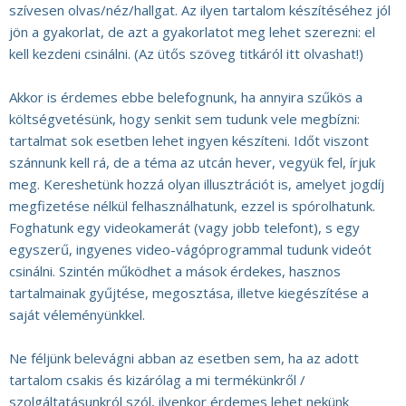
szívesen olvas/néz/hallgat. Az ilyen tartalom készítéséhez jól
jön a gyakorlat, de azt a gyakorlatot meg lehet szerezni: el
kell kezdeni csinálni. (Az ütős szöveg titkáról itt olvashat!)
Akkor is érdemes ebbe belefognunk, ha annyira szűkös a
költségvetésünk, hogy senkit sem tudunk vele megbízni:
tartalmat sok esetben lehet ingyen készíteni. Időt viszont
szánnunk kell rá, de a téma az utcán hever, vegyük fel, írjuk
meg. Kereshetünk hozzá olyan illusztrációt is, amelyet jogdíj
megfizetése nélkül felhasználhatunk, ezzel is spórolhatunk.
Foghatunk egy videokamerát (vagy jobb telefont), s egy
egyszerű, ingyenes video-vágóprogrammal tudunk videót
csinálni. Szintén működhet a mások érdekes, hasznos
tartalmainak gyűjtése, megosztása, illetve kiegészítése a
saját véleményünkkel.
Ne féljünk belevágni abban az esetben sem, ha az adott
tartalom csakis és kizárólag a mi termékünkről /
szolgáltatásunkról szól, ilyenkor érdemes lehet nekünk