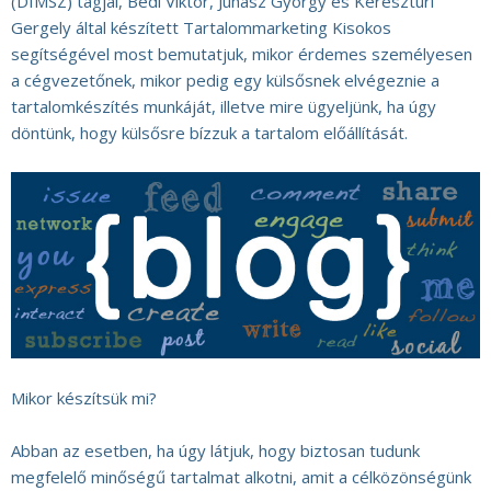
(DIMSZ) tagjai, Bedi Viktor, Juhász György és Keresztúri
Gergely által készített Tartalommarketing Kisokos
segítségével most bemutatjuk, mikor érdemes személyesen
a cégvezetőnek, mikor pedig egy külsősnek elvégeznie a
tartalomkészítés munkáját, illetve mire ügyeljünk, ha úgy
döntünk, hogy külsősre bízzuk a tartalom előállítását.
Mikor készítsük mi?
Abban az esetben, ha úgy látjuk, hogy biztosan tudunk
megfelelő minőségű tartalmat alkotni, amit a célközönségünk