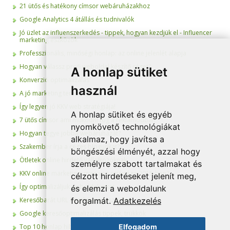
21 ütős és hatékony címsor webáruházakhoz
Google Analytics 4 átállás és tudnivalók
Jó üzlet az influenszerkedés - tippek, hogyan kezdjük el - Influencer
marketing eszközök
Professzionális, minőségi honlap: az online jelenlét alapja
Hogyan válassz profi weboldal készítő céget?
A honlap sütiket
Konverzió optimalizálás
használ
A jó marketing terv 5 lépése
Így legyen jó KKV web stratégiája!
A honlap sütiket és egyéb
7 ütős címsor ami működni fog a reklámodban
nyomkövető technológiákat
Hogyan tegye jobbá webáruházát?
alkalmaz, hogy javítsa a
Szakember írja a céges blogunkat?
böngészési élményét, azzal hogy
Ötletek online hirdető vállalkozóknak
személyre szabott tartalmakat és
KKV online marketing: mire van szüksége 2015-ben?
célzott hirdetéseket jelenít meg,
Így optimalizáljuk weboldalunkat
és elemzi a weboldalunk
forgalmát.
Adatkezelés
Keresőbarát URL készítése egyszerűen
Google keresőoptimalizálás tippek, trükkök
Elfogadom
Top 10 honlap hiba, amit érdemes elkerülni!