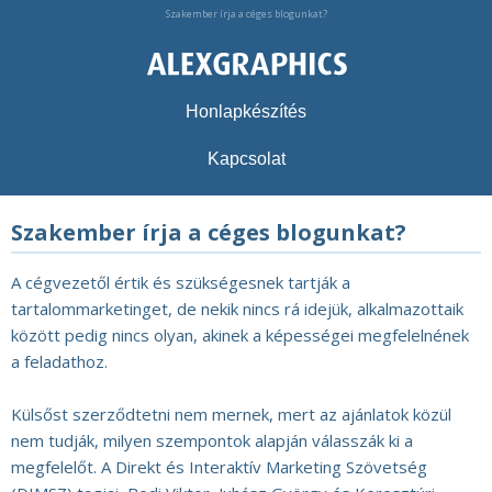
Szakember írja a céges blogunkat?
Honlapkészítés
Kapcsolat
Szakember írja a céges blogunkat?
A cégvezetől értik és szükségesnek tartják a
tartalommarketinget, de nekik nincs rá idejük, alkalmazottaik
között pedig nincs olyan, akinek a képességei megfelelnének
a feladathoz.
Külsőst szerződtetni nem mernek, mert az ajánlatok közül
nem tudják, milyen szempontok alapján válasszák ki a
megfelelőt. A Direkt és Interaktív Marketing Szövetség