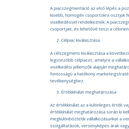
A piacszegmentáció az első lépés a pozi
kisebb, homogén csoportokra osztjuk fe
viselkedéssel rendelkeznek. A piacszeg
csoportjait, és lehetővé teszi a célori
Célpiac kiválasztása
A célszegmens kiválasztása a következő 
legvonzóbb célpiacot, amelyre a vállalko
viselkedési jellemzők alapján meghatár
fontosságú a hatékony marketingstratég
tevékenységhez.
Értékkínálat meghatározása
Az értékkínálat az a különleges érték va
értékkínálat meghatározása során ki kel
megkülönböztetik vállalkozásunkat a v
szolgáltatások, versenyképes árak vagy