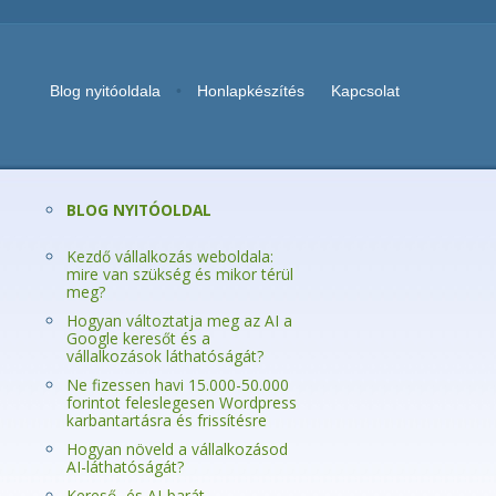
Blog nyitóoldala
•
Honlapkészítés
Kapcsolat
BLOG NYITÓOLDAL
Kezdő vállalkozás weboldala:
mire van szükség és mikor térül
meg?
Hogyan változtatja meg az AI a
Google keresőt és a
vállalkozások láthatóságát?
Ne fizessen havi 15.000-50.000
forintot feleslegesen Wordpress
karbantartásra és frissítésre
Hogyan növeld a vállalkozásod
AI-láthatóságát?
Kereső- és AI-barát