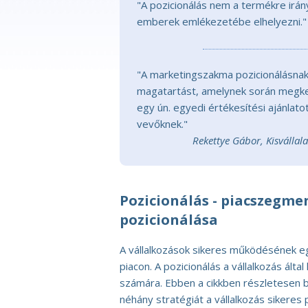
"A pozicionálás nem a termékre irá
emberek emlékezetébe elhelyezni."
"A marketingszakma pozicionálásnak 
magatartást, amelynek során megker
egy ún. egyedi értékesítési ajánlato
vevőknek."
Rekettye Gábor, Kisvállal
Pozicionálás - piacszegme
pozicionálása
A vállalkozások sikeres működésének eg
piacon. A pozicionálás a vállalkozás álta
számára. Ebben a cikkben részletesen 
néhány stratégiát a vállalkozás sikeres 