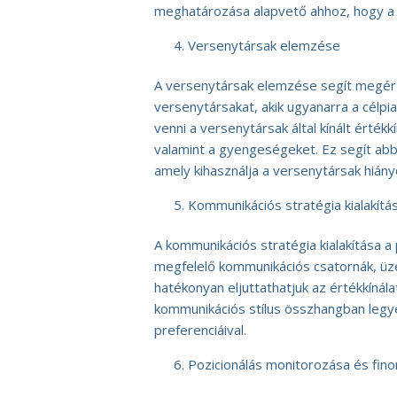
meghatározása alapvető ahhoz, hogy a 
Versenytársak elemzése
A versenytársak elemzése segít megérte
versenytársakat, akik ugyanarra a célp
venni a versenytársak által kínált érték
valamint a gyengeségeket. Ez segít abba
amely kihasználja a versenytársak hiányo
Kommunikációs stratégia kialakítá
A kommunikációs stratégia kialakítása a
megfelelő kommunikációs csatornák, üz
hatékonyan eljuttathatjuk az értékkínál
kommunikációs stílus összhangban legyen
preferenciáival.
Pozicionálás monitorozása és fin