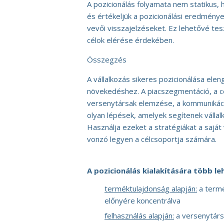
A pozicionálás folyamata nem statikus
és értékeljük a pozicionálási eredménye
vevői visszajelzéseket. Ez lehetővé tesz
célok elérése érdekében.
Összegzés
A vállalkozás sikeres pozicionálása ele
növekedéshez. A piacszegmentáció, a cé
versenytársak elemzése, a kommunikáció
olyan lépések, amelyek segítenek vállal
Használja ezeket a stratégiákat a saját
vonzó legyen a célcsoportja számára.
A pozicionálás kialakítására több le
terméktulajdonság alapján:
a termé
előnyére koncentrálva
felhasználás alapján:
a versenytárs