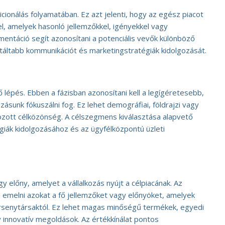
cionálás folyamatában. Ez azt jelenti, hogy az egész piacot
l, amelyek hasonló jellemzőkkel, igényekkel vagy
mentáció segít azonosítani a potenciális vevők különböző
entáltabb kommunikációt és marketingstratégiák kidolgozását.
lépés. Ebben a fázisban azonosítani kell a legígéretesebb,
zásunk fókuszálni fog. Ez lehet demográfiai, földrajzi vagy
ozott célközönség. A célszegmens kiválasztása alapvető
iák kidolgozásához és az ügyfélközpontú üzleti
gy előny, amelyet a vállalkozás nyújt a célpiacának. Az
l emelni azokat a fő jellemzőket vagy előnyöket, amelyek
ersenytársaktól. Ez lehet magas minőségű termékek, egyedi
 innovatív megoldások. Az értékkínálat pontos