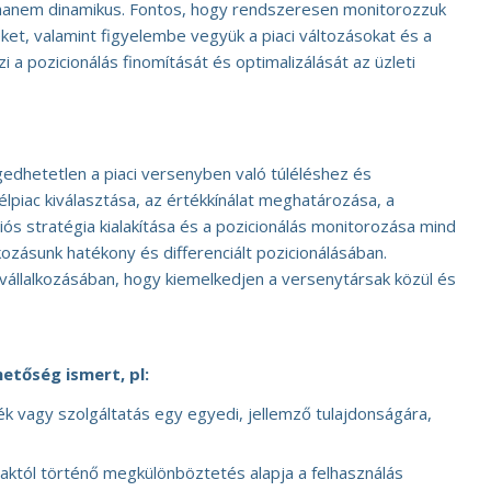
, hanem dinamikus. Fontos, hogy rendszeresen monitorozzuk
ket, valamint figyelembe vegyük a piaci változásokat és a
i a pozicionálás finomítását és optimalizálását az üzleti
ngedhetetlen a piaci versenyben való túléléshez és
lpiac kiválasztása, az értékkínálat meghatározása, a
s stratégia kialakítása és a pozicionálás monitorozása mind
kozásunk hatékony és differenciált pozicionálásában.
 vállalkozásában, hogy kiemelkedjen a versenytársak közül és
hetőség ismert, pl:
k vagy szolgáltatás egy egyedi, jellemző tulajdonságára,
aktól történő megkülönböztetés alapja a felhasználás