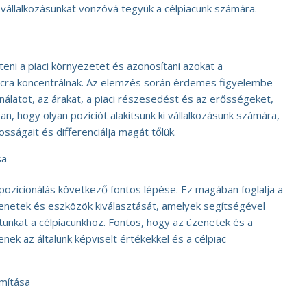
vállalkozásunkat vonzóvá tegyük a célpiacunk számára.
ni a piaci környezetet és azonosítani azokat a
iacra koncentrálnak. Az elemzés során érdemes figyelembe
kínálatot, az árakat, a piaci részesedést és az erősségeket,
n, hogy olyan pozíciót alakítsunk ki vállalkozásunk számára,
sságait és differenciálja magát tőlük.
sa
 pozicionálás következő fontos lépése. Ez magában foglalja a
enetek és eszközök kiválasztását, amelyek segítségével
atunkat a célpiacunkhoz. Fontos, hogy az üzenetek és a
ek az általunk képviselt értékekkel és a célpiac
omítása