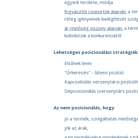
egyedi területe, módja
fogyasztói csoportok alapján:
a ter
réteg igényeinek kielégítését szolg
ár-minőség viszony alapján:
a term
különbözik a konkurenciától
Lehetséges pozicionálási stratégiák
Elsőnek lenni
"Űrkeresés" - látens pozíció
Kapcsolódás versenytársi pozíció
Depozicionálás (versenytárs pozíc
Az nem pozicionálás, hogy
jó a termék, szolgáltatás minőség
jók az árak,
a mi termékünkre mindenkinek szü