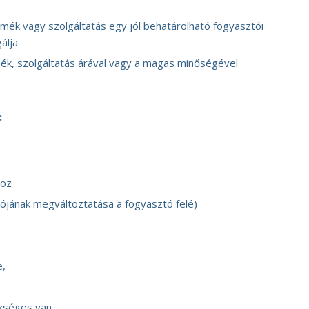
mék vagy szolgáltatás egy jól behatárolható fogyasztói
álja
ék, szolgáltatás árával vagy a magas minőségével
:
hoz
iójának megváltoztatása a fogyasztó felé)
e,
kséges van.