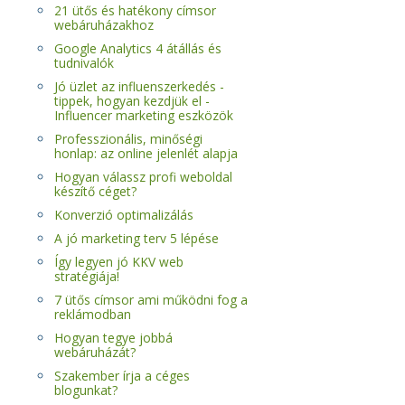
21 ütős és hatékony címsor
webáruházakhoz
Google Analytics 4 átállás és
tudnivalók
Jó üzlet az influenszerkedés -
tippek, hogyan kezdjük el -
Influencer marketing eszközök
Professzionális, minőségi
honlap: az online jelenlét alapja
Hogyan válassz profi weboldal
készítő céget?
Konverzió optimalizálás
A jó marketing terv 5 lépése
Így legyen jó KKV web
stratégiája!
7 ütős címsor ami működni fog a
reklámodban
Hogyan tegye jobbá
webáruházát?
Szakember írja a céges
blogunkat?