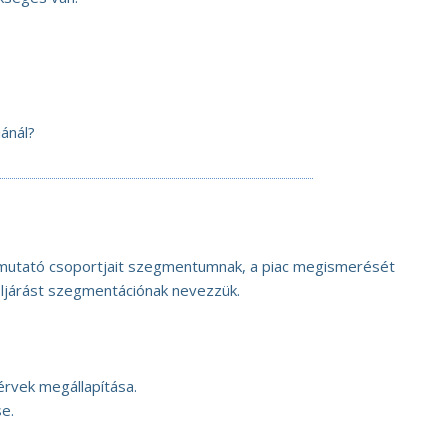
ánál?
t mutató csoportjait szegmentumnak, a piac megismerését
ljárást szegmentációnak nevezzük.
érvek megállapítása.
e.