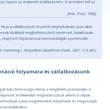
nyul, hanem az emberek emlékezetére. A terméket kell az
(Ries, Trout, 1986)
hívja a vállalkozások részéről megnyilvánuló azon aktív
esik kínálatuk megkülönböztető ismérveit, kialakítanak
t, majd ezt folyamatosan kommunikálják a potenciális
ati marketing c. könyvében (Akadémiai Kiadó, 2007. 113.old.)
ntáció folyamata és vállalkozásunk
yik kulcsfontosságú eleme a megfelelő pozicionálás a
l képviselt értékkínálat meghatározását jelenti a célpiac
bemutatjuk a piacszegmentáció folyamatát és megosztjuk
pozicionálásához.