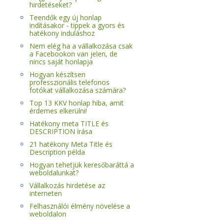
hirdetéseket?
Teendők egy új honlap
indításakor - tippek a gyors és
hatékony induláshoz
Nem elég ha a vállalkozása csak
a Facebookon van jelen, de
nincs saját honlapja
Hogyan készítsen
professzionális telefonos
fotókat vállalkozása számára?
Top 13 KKV honlap hiba, amit
érdemes elkerülni!
Hatékony meta TITLE és
DESCRIPTION írása
21 hatékony Meta Title és
Description példa
Hogyan tehetjük keresőbaráttá a
weboldalunkat?
Vállalkozás hirdetése az
interneten
Felhasználói élmény növelése a
weboldalon