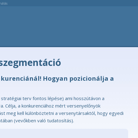
nálás
acszegmentáció
onkurenciánál! Hogyan pozicionálja a
g stratégiai terv fontos lépése) ami hosszútávon a
ra. Célja, a konkurenciához mért versenyelőnyök
st meg kell különböztetni a versenytársaktól, hogy egyedi
tában (vevőkben való tudatosítás).