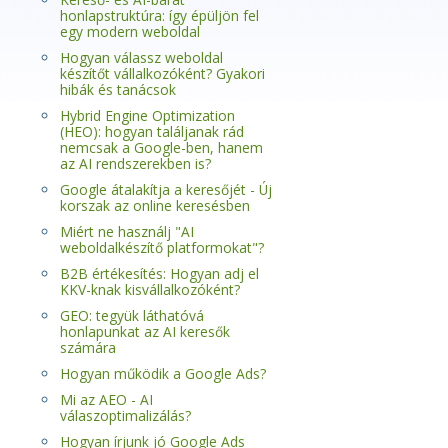
honlapstruktúra: így épüljön fel
egy modern weboldal
Hogyan válassz weboldal
készítőt vállalkozóként? Gyakori
hibák és tanácsok
Hybrid Engine Optimization
(HEO): hogyan találjanak rád
nemcsak a Google-ben, hanem
az AI rendszerekben is?
Google átalakítja a keresőjét - Új
korszak az online keresésben
Miért ne használj "AI
weboldalkészítő platformokat"?
B2B értékesítés: Hogyan adj el
KKV-knak kisvállalkozóként?
GEO: tegyük láthatóvá
honlapunkat az AI keresők
számára
Hogyan működik a Google Ads?
Mi az AEO - AI
válaszoptimalizálás?
Hogyan írjunk jó Google Ads