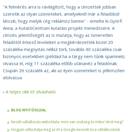
"A felmérés arra is rávilágított, hogy a címzettek jobban
szeretik az olyan üzeneteket, amelyeknél már a feladóból
látszik, hogy melyik cég reklámoz benne" - emelte ki Györfi
Anna, a KutatóCentrum kutatási projekt menedzsere. A
címzés jelentőségét az is mutatja, hogy az ismeretlen
feladótól érkező leveleket a megkérdezettek közel 20
százaléka megnyitás nélkül törli, további 40 százaléka csak
bizonyos esetekben (például ha a tárgy nem tűnik spamnek)
olvassa el, míg 11 százaléka előbb utánanéz a feladónak.
Csupán 26 százalék az, aki az ilyen üzeneteket is jellemzően
elolvassa.
›
A teljes cikk itt olvasható.
BLOG NYITÓOLDAL
Kezdő vállalkozás weboldala: mire van szükség és mikor térül meg?
Hogyan változtatja meg az AI a Google keresőt és a vállalkozások