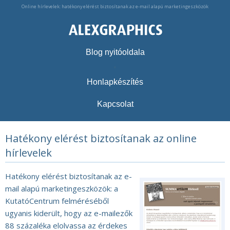
Online hírlevelek: hatékony elérést biztosítanak az e-mail alapú marketingeszközök
Blog nyitóoldala
•
Honlapkészítés
Kapcsolat
Hatékony elérést biztosítanak az online
hírlevelek
Hatékony elérést biztosítanak az e-
mail alapú marketingeszközök: a
KutatóCentrum felméréséből
ugyanis kiderült, hogy az e-mailezők
88 százaléka elolvassa az érdekes