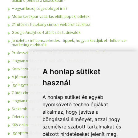
alakul ki penész a lakásokban?
Hogyan kezdj céges blogot írni?
Motorkerékpár vasárlás előtt, tippek, ötletek
21 ütős és hatékony címsor webáruházakhoz
Google Analytics 4 átállás és tudnivalók
Jó üzlet az influenszerkedés - tippek, hogyan kezdjük el - Influencer
marketing eszközök
Professzionális, minőségi honlap: az online jelenlét alapja
Hogyan válassz profi weboldal készítő céget?
Konverzió optimalizálás
A honlap sütiket
A jó marketing terv 5 lépése
használ
Így legyen jó KKV web stratégiája!
7 ütős címsor ami működni fog a reklámodban
A honlap sütiket és egyéb
Hogyan tegye jobbá webáruházát?
nyomkövető technológiákat
Szakember írja a céges blogunkat?
alkalmaz, hogy javítsa a
Ötletek online hirdető vállalkozóknak
böngészési élményét, azzal hogy
KKV online marketing: mire van szüksége 2015-ben?
személyre szabott tartalmakat és
Így optimalizáljuk weboldalunkat
célzott hirdetéseket jelenít meg,