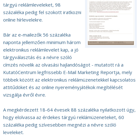
tárgyú reklámleveleket, 98
százaléka pedig fel szokott iratkozni
online hírlevelekre.
Bár az e-mailezők 56 százaléka
naponta jellemzően minimum három
elektronikus reklámlevelet kap, a jó
tárgyválasztás és a névre szóló
címzés növelik az olvasási hajlandóságot - mutatott rá a
KutatóCentrum legfrissebb E-Mail Marketing Reportja, mely
többek között az elektronikus reklámüzenetekkel kapcsolatos
attitűdöket és az online nyereményjátékok megítélését
vizsgálja évről évre.
A megkérdezett 18-64 évesek 88 százaléka nyilatkozott úgy,
hogy elolvassa az érdekes tárgyú reklámüzeneteket, 60
százaléka pedig szívesebben megnézi a névre szóló
leveleket.