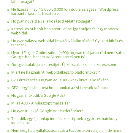
láthatóságát?
Ne fizessen havi 15.000-50.000 forintot feleslegesen Wordpress
karbantartásra és frissítésre
Hogyan növeld a vállalkozásod AI-láthatóságát?
Kereső- és AI-barát honlapstruktúra: így épüljön fel egy modern
weboldal
Hogyan válassz weboldal készítőt vállalkozóként? Gyakori hibák és
tanácsok
Hybrid Engine Optimization (HEO): hogyan találjanak rád nemcsak a
Google-ben, hanem az AI rendszerekben is?
Google átalakítja a keresőjét - Új korszak az online keresésben
Miért ne használj "AI weboldalkészítő platformokat"?
B2B értékesítés: Hogyan adj el KKV-knak kisvállalkozóként?
GEO: tegyük láthatóvá honlapunkat az AI keresők számára
Hogyan működik a Google Ads?
Mi az AEO - AI válaszoptimalizálás?
Hogyan írjunk jó Google Ads hirdetéseket?
Teendők egy új honlap indításakor - tippek a gyors és hatékony
induláshoz
Nem elég ha a vállalkozása csak a Facebookon van jelen, de nincs