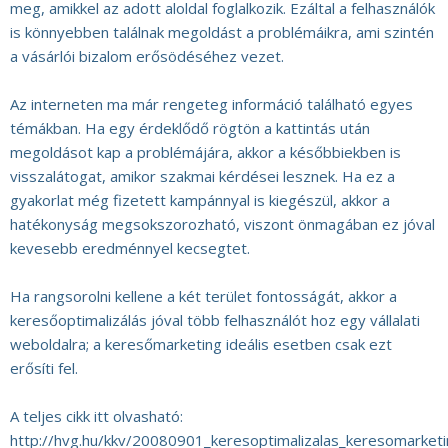
meg, amikkel az adott aloldal foglalkozik. Ezáltal a felhasználók
is könnyebben találnak megoldást a problémáikra, ami szintén
a vásárlói bizalom erősödéséhez vezet.
Az interneten ma már rengeteg információ található egyes
témákban. Ha egy érdeklődő rögtön a kattintás után
megoldásot kap a problémájára, akkor a későbbiekben is
visszalátogat, amikor szakmai kérdései lesznek. Ha ez a
gyakorlat még fizetett kampánnyal is kiegészül, akkor a
hatékonyság megsokszorozható, viszont önmagában ez jóval
kevesebb eredménnyel kecsegtet.
Ha rangsorolni kellene a két terület fontosságát, akkor a
keresőoptimalizálás jóval több felhasználót hoz egy vállalati
weboldalra; a keresőmarketing ideális esetben csak ezt
erősíti fel.
A teljes cikk itt olvasható:
http://hvg.hu/kkv/20080901_keresoptimalizalas_keresomarketi