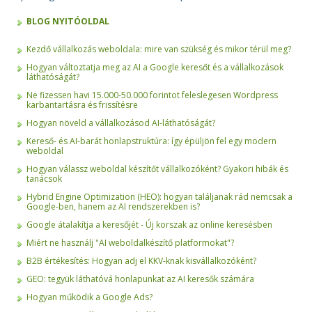
BLOG NYITÓOLDAL
Kezdő vállalkozás weboldala: mire van szükség és mikor térül meg?
Hogyan változtatja meg az AI a Google keresőt és a vállalkozások
láthatóságát?
Ne fizessen havi 15.000-50.000 forintot feleslegesen Wordpress
karbantartásra és frissítésre
Hogyan növeld a vállalkozásod AI-láthatóságát?
Kereső- és AI-barát honlapstruktúra: így épüljön fel egy modern
weboldal
Hogyan válassz weboldal készítőt vállalkozóként? Gyakori hibák és
tanácsok
Hybrid Engine Optimization (HEO): hogyan találjanak rád nemcsak a
Google-ben, hanem az AI rendszerekben is?
Google átalakítja a keresőjét - Új korszak az online keresésben
Miért ne használj "AI weboldalkészítő platformokat"?
B2B értékesítés: Hogyan adj el KKV-knak kisvállalkozóként?
GEO: tegyük láthatóvá honlapunkat az AI keresők számára
Hogyan működik a Google Ads?