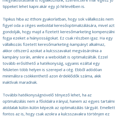
megvalósításával is foglalkoznunk, szerencsére már egész jó
tippeket lehet kapni akár egy jó hírlevélben is.
Tipikus hiba az itthoni gyakorlatban, hogy sok vállalkozás nem
figyel oda a céges weboldal keresőoptimalizálására, mivel azt
gondolják, hogy majd a fizetett keresőmarketing kompenzálni
fogja ezeket a hiányosságokat. Ez csak részben igaz. Ha egy
vállalkozás fizetett keresőmarketing-kampányt alkalmaz,
akkor célszerű azokat a kulcsszavakat megvásárolnia a
kampány során, amikre a weboldalt is optimalizálták. Ezzel
tovább erősíthető a hatékonyság, ugyanis ezáltal egy
felületen több helyen is szerepel a cég. Ebből adódóan
minimálisra csökkenthető azon érdeklődők száma, akik
inaktívak maradnak.
További hatékonyságnövelő tényező lehet, ha az
optimalizálás nem a főoldalra irányul, hanem az egyes tartalmi
aloldalak külön-külön képezik az optimalizálás tárgyát. Emellett
fontos az is, hogy csak azokra a kulcsszavakra történjen ez