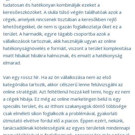
tudatosan és hatékonyan kombinálják ezeket a
keresőeszközöket. A skála túlsó végén találhatóak azok a
cégek, amelyek nincsenek tisztában a keresőkben rejlő
lehetőségekkel, de nem is igazán foglalkoztatja őket ez a
terület. A harmadik, egyre tágabb csoportba azok a
vállalkozások tartoznak, akik használják ugyan az online
hatékonyságnövelés e formáit, viszont a terület komplexitása
miatt hibákat hibákra halmoznak, és emiatt a hatékonyság
elmarad.
Van egy rossz hír. Ha az ön vállalkozása nem az első
kategóriába tartozik, akkor célszerű lenne felülvizsgálni az
online stratégiát. Azt feltétlenül hozzá kell tenni, hogy ez nem
a cégek hibája. Ez még az online marketingen belül is egy
speciális terület, és az itthoni szakanyagok döntő többsége
csak elméleti síkon foglalkozik a problémával, gyakorlati
útmutató elvétve fordul elő a piacon. Éppen ezért, nekünk,
tanácsadóknak kötelességünk az egyes területek mindennapi