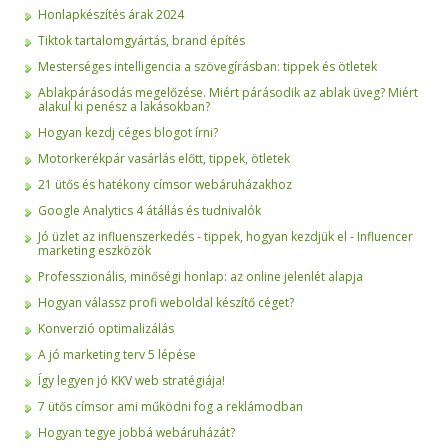
Honlapkészítés árak 2024
Tiktok tartalomgyártás, brand építés
Mesterséges intelligencia a szövegírásban: tippek és ötletek
Ablakpárásodás megelőzése. Miért párásodik az ablak üveg? Miért
alakul ki penész a lakásokban?
Hogyan kezdj céges blogot írni?
Motorkerékpár vasárlás előtt, tippek, ötletek
21 ütős és hatékony címsor webáruházakhoz
Google Analytics 4 átállás és tudnivalók
Jó üzlet az influenszerkedés - tippek, hogyan kezdjük el - Influencer
marketing eszközök
Professzionális, minőségi honlap: az online jelenlét alapja
Hogyan válassz profi weboldal készítő céget?
Konverzió optimalizálás
A jó marketing terv 5 lépése
Így legyen jó KKV web stratégiája!
7 ütős címsor ami működni fog a reklámodban
Hogyan tegye jobbá webáruházát?