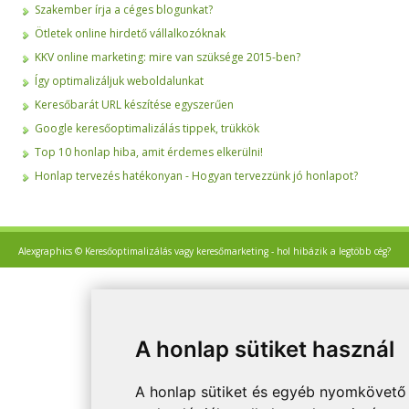
Szakember írja a céges blogunkat?
Ötletek online hirdető vállalkozóknak
KKV online marketing: mire van szüksége 2015-ben?
Így optimalizáljuk weboldalunkat
Keresőbarát URL készítése egyszerűen
Google keresőoptimalizálás tippek, trükkök
Top 10 honlap hiba, amit érdemes elkerülni!
Honlap tervezés hatékonyan - Hogyan tervezzünk jó honlapot?
Alexgraphics © Keresőoptimalizálás vagy keresőmarketing - hol hibázik a legtöbb cég?
A honlap sütiket használ
A honlap sütiket és egyéb nyomkövető