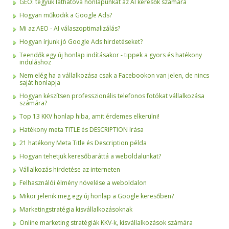
GEO: tegyük láthatóvá honlapunkat az AI keresők számára
Hogyan működik a Google Ads?
Mi az AEO - AI válaszoptimalizálás?
Hogyan írjunk jó Google Ads hirdetéseket?
Teendők egy új honlap indításakor - tippek a gyors és hatékony
induláshoz
Nem elég ha a vállalkozása csak a Facebookon van jelen, de nincs
saját honlapja
Hogyan készítsen professzionális telefonos fotókat vállalkozása
számára?
Top 13 KKV honlap hiba, amit érdemes elkerülni!
Hatékony meta TITLE és DESCRIPTION írása
21 hatékony Meta Title és Description példa
Hogyan tehetjük keresőbaráttá a weboldalunkat?
Vállalkozás hirdetése az interneten
Felhasználói élmény növelése a weboldalon
Mikor jelenik meg egy új honlap a Google keresőben?
Marketingstratégia kisvállalkozásoknak
Online marketing stratégiák KKV-k, kisvállalkozások számára