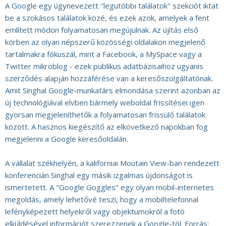
A Google egy úgynevezett "legutóbbi találatok" szekciót iktat
be a szokásos találatok közé, és ezek azok, amelyek a fent
említett módon folyamatosan megújulnak. Az újítás első
körben az olyan népszerű közösségi oldalakon megjelenő
tartalmakra fókuszál, mint a Facebook, a MySpace vagy a
Twitter mikroblog - ezek publikus adatbázisaihoz ugyanis
szerződés alapján hozzáférése van a keresőszolgáltatónak.
Amit Singhal Google-munkatárs elmondása szerint azonban az
új technológiával elvben bármely weboldal frissítései igen
gyorsan megjeleníthetők a folyamatosan frissülő találatok
között. A hasznos kiegészítő az elkövetkező napokban fog
megjelenni a Google keresőoldalán.
A vállalat székhelyén, a kaliforniai Moutain View-ban rendezett
konferencián Singhal egy másik izgalmas újdonságot is
ismertetett. A "Google Goggles" egy olyan mobil-internetes
megoldás, amely lehetővé teszi, hogy a mobiltelefonnal
lefényképezett helyekről vagy objektumokról a fotó
elküldésével információt szerezzenek a Google-tól. Forrás: