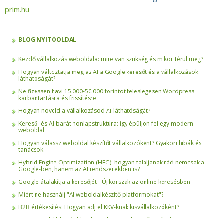
prim.hu
BLOG NYITÓOLDAL
Kezdő vállalkozás weboldala: mire van szükség és mikor térül meg?
Hogyan változtatja meg az AI a Google keresőt és a vállalkozások
láthatóságát?
Ne fizessen havi 15.000-50.000 forintot feleslegesen Wordpress
karbantartásra és frissítésre
Hogyan növeld a vállalkozásod AI-láthatóságát?
Kereső- és AI-barát honlapstruktúra: így épüljön fel egy modern
weboldal
Hogyan válassz weboldal készítőt vállalkozóként? Gyakori hibák és
tanácsok
Hybrid Engine Optimization (HEO): hogyan találjanak rád nemcsak a
Google-ben, hanem az AI rendszerekben is?
Google átalakítja a keresőjét - Új korszak az online keresésben
Miért ne használj "AI weboldalkészítő platformokat"?
B2B értékesítés: Hogyan adj el KKV-knak kisvállalkozóként?