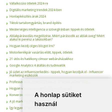
Vállalkozási ötletek 2024-re
Digitális marketing trendek 2024-ben
Honlapkészítés árak 2024
Tiktok tartalomgyártás, brand építés
Mesterséges intelligencia a szövegírásban: tippek és ötletek
Ablakpárásodás megelőzése. Miért párásodik az ablak üveg? Miért
alakul ki penész a lakásokban?
Hogyan kezdj céges blogot írni?
Motorkerékpár vasárlás előtt, tippek, ötletek
21 ütős és hatékony címsor webáruházakhoz
Google Analytics 4 átállás és tudnivalók
Jó üzlet az influenszerkedés - tippek, hogyan kezdjük el - Influencer
marketing eszközök
Professzionális, minőségi honlap: az online jelenlét alapja
Hogyan válassz profi weboldal készítő céget?
A honlap sütiket
Konverzió optimalizálás
A jó marketing terv 5 lépése
használ
Így legyen jó KKV web stratégiája!