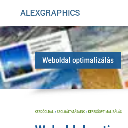
Weboldal optimalizálás
KEZDŐOLDAL
»
SZOLGÁLTATÁSAINK
»
KERESŐOPTIMALIZÁLÁS