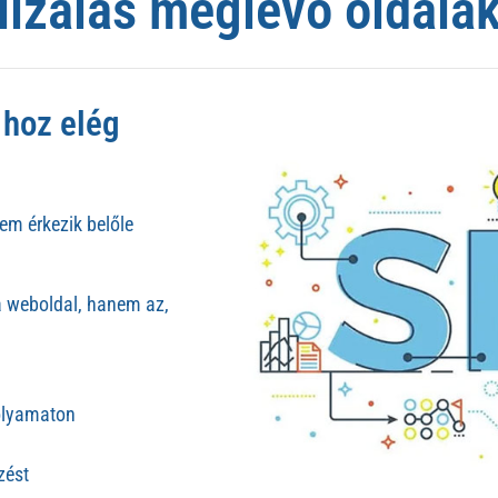
lizálás meglévő oldala
 hoz elég
em érkezik belőle
 weboldal, hanem az,
folyamaton
zést