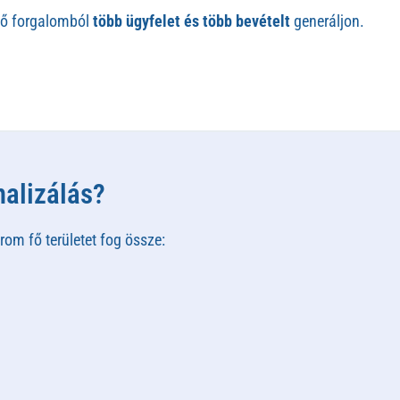
évő forgalomból
több ügyfelet és több bevételt
generáljon.
malizálás?
rom fő területet fog össze: