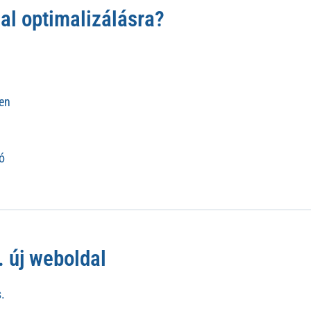
al optimalizálásra?
ben
ó
. új weboldal
.