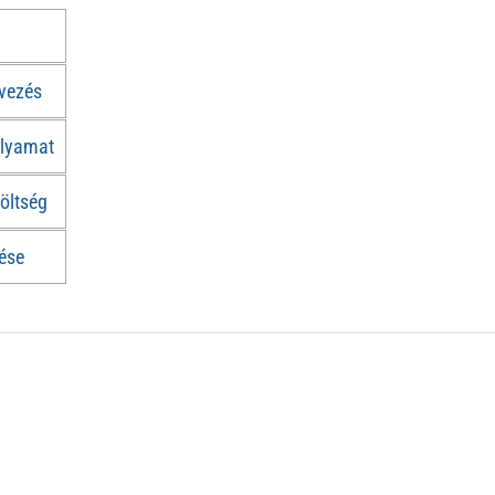
rvezés
olyamat
öltség
ése