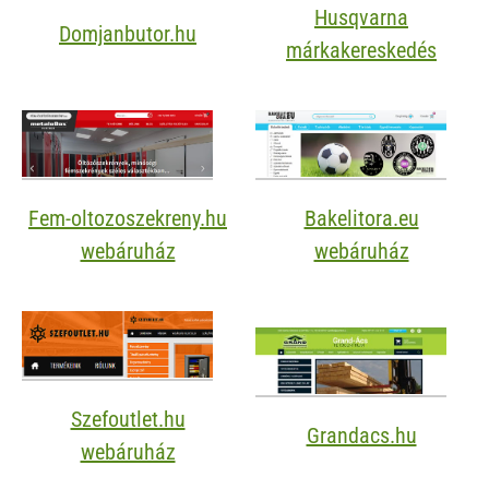
Husqvarna
Domjanbutor.hu
márkakereskedés
Fem-oltozoszekreny.hu
Bakelitora.eu
webáruház
webáruház
Szefoutlet.hu
Grandacs.hu
webáruház