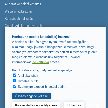
AI-barát weboldal készítés
Webáruház készítés
Keresőoptimalizálás
Google Ads kampánykezelés
Landing oldal, értékesítő honlap
Honlapunk cookie-kat (sütiket) használ
A honlap sütiket és egyéb nyomkövető technológiákat
Weboldal készítés lépései
alkalmaz, hogy javítsa a böngészési élményét, azzal hogy
Céges honlap fontos elemei
személyre szabott tartalmakat és célzott hirdetéseket jelenít
meg és elemzi a weboldalunk forgalmát. További
Domain regisztráció, web tárhely
információkat
ide kattintva
érhet el.
Lokális, helyi marketing
Kérjük válassza ki, mely sütiket engedélyezi:
Honlap készítés Ausztria
Analitikai sütik
Hirdetési sütik
Profi honlappal és online marketinggel gyorsan az élre kerülhet.
Személyre szabott hirdetési sütik
Vegye fel velünk a kapcsolatot!
06 (30) 854-5662
Összes engedélyezése
Alexgraphics
• Egyedi honlap készítés • Céges honlapkészítés
Kiválasztottak engedélyezése
Elutasítás