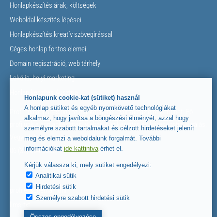
Honlapkészítés árak, költségek
Weboldal készítés lépései
Honlapkészítés kreatív szövegírással
Céges honlap fontos elemei
Domain regisztráció, web tárhely
Lokális, helyi marketing
Honlap készítés Ausztria
Honlapunk cookie-kat (sütiket) használ
A honlap sütiket és egyéb nyomkövető technológiákat
Profi honlappal és online marketinggel gyorsan az élre kerülhet. Fő
alkalmaz, hogy javítsa a böngészési élményét, azzal hogy
profilunk a honlapkészítés, webáruház készítés és keresőoptimalizálás.
személyre szabott tartalmakat és célzott hirdetéseket jelenít
Vegye fel velünk a kapcsolatot!
meg és elemzi a weboldalunk forgalmát. További
információkat
ide kattintva
érhet el.
06 (30) 854-5662
Kérjük válassza ki, mely sütiket engedélyezi:
Analitikai sütik
Hirdetési sütik
profile_schema.html
Személyre szabott hirdetési sütik
llms.txt
Összes engedélyezése