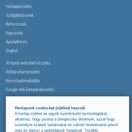
Honlapkészítés
Szolgáltatásaink
Referenciák
Kapcsolat
Ajánlatkérés
English
AI-barát weboldal készítés
Webáruház készítés
Keresőoptimalizálás
Google Ads kampánykezelés
Landing oldal, értékesítő honlap
Honlapunk cookie-kat (sütiket) használ
Weboldal készítés lépései
A honlap sütiket és egyéb nyomkövető technológiákat
alkalmaz, hogy javítsa a böngészési élményét, azzal hogy
Céges honlap fontos elemei
személyre szabott tartalmakat és célzott hirdetéseket jelenít
Domain regisztráció, web tárhely
meg és elemzi a weboldalunk forgalmát. További