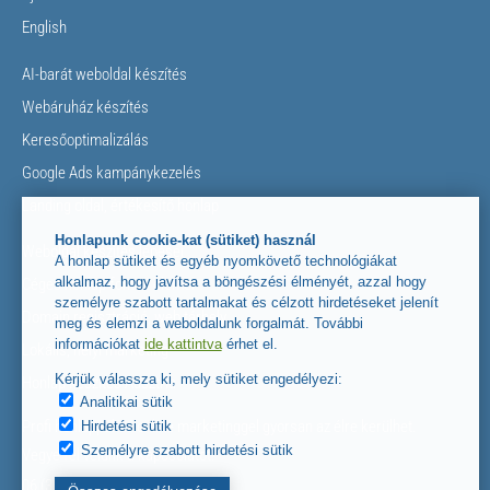
English
AI-barát weboldal készítés
Webáruház készítés
Keresőoptimalizálás
Google Ads kampánykezelés
Landing oldal, értékesítő honlap
Honlapunk cookie-kat (sütiket) használ
Weboldal készítés lépései
A honlap sütiket és egyéb nyomkövető technológiákat
alkalmaz, hogy javítsa a böngészési élményét, azzal hogy
Céges honlap fontos elemei
személyre szabott tartalmakat és célzott hirdetéseket jelenít
Domain regisztráció, web tárhely
meg és elemzi a weboldalunk forgalmát. További
információkat
ide kattintva
érhet el.
Lokális, helyi marketing
Kérjük válassza ki, mely sütiket engedélyezi:
Honlap készítés Ausztria
Analitikai sütik
Profi honlappal és online marketinggel gyorsan az élre kerülhet.
Hirdetési sütik
Személyre szabott hirdetési sütik
Vegye fel velünk a kapcsolatot!
06 (30) 854-5662