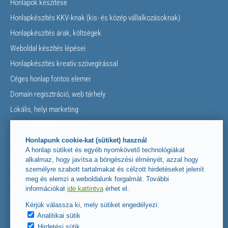
Honlapok készítése
Honlapkészítés KKV-knak (kis- és közép vállalkozásoknak)
Honlapkészítés árak, költségek
Weboldal készítés lépései
Honlapkészítés kreatív szövegírással
Céges honlap fontos elemei
Domain regisztráció, web tárhely
Lokális, helyi marketing
Honlap készítés Ausztria
Honlapunk cookie-kat (sütiket) használ
Profi honlappal és online marketinggel gyorsan az élre kerülhet. Fő
A honlap sütiket és egyéb nyomkövető technológiákat
profilunk a honlapkészítés, webáruház készítés és keresőoptimalizálás.
alkalmaz, hogy javítsa a böngészési élményét, azzal hogy
személyre szabott tartalmakat és célzott hirdetéseket jelenít
Vegye fel velünk a kapcsolatot!
meg és elemzi a weboldalunk forgalmát. További
06 (30) 854-5662
információkat
ide kattintva
érhet el.
Kérjük válassza ki, mely sütiket engedélyezi:
Analitikai sütik
Hirdetési sütik
profile_schema.html