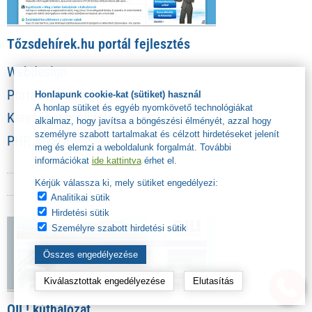
Tőzsdehírek.hu portál fejlesztés
Webdesign
Portálfejlesztés, honlapkészítés
Honlapunk cookie-kat (sütiket) használ
A honlap sütiket és egyéb nyomkövető technológiákat
Keresőoptimalizálás
alkalmaz, hogy javítsa a böngészési élményét, azzal hogy
személyre szabott tartalmakat és célzott hirdetéseket jelenít
PHP, MySQL
meg és elemzi a weboldalunk forgalmát. További
információkat
ide kattintva
érhet el.
Kérjük válassza ki, mely sütiket engedélyezi:
Analitikai sütik
Hirdetési sütik
Személyre szabott hirdetési sütik
Összes engedélyezése
Kiválasztottak engedélyezése
Elutasítás
OIL! kúthálózat