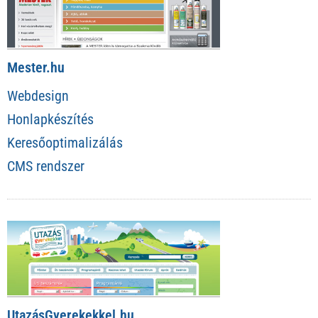
Mester.hu
Webdesign
Honlapkészítés
Keresőoptimalizálás
CMS rendszer
UtazásGyerekekkel.hu