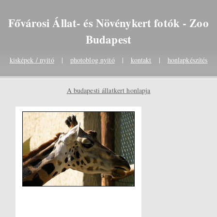
Fővárosi Állat- és Növénykert fotók - Zoo
Budapest
kisképek / nyitó
|
photoblog nyitó
|
kontakt
|
honlapkészítés
A budapesti állatkert honlapja