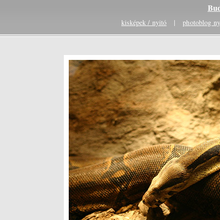
Bud
kisképek / nyitó
|
photoblog ny