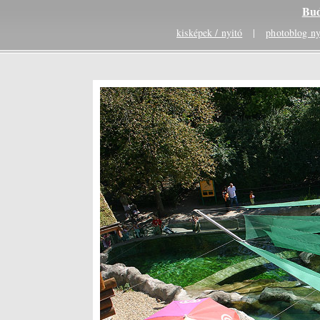
Bud
kisképek / nyitó
|
photoblog ny