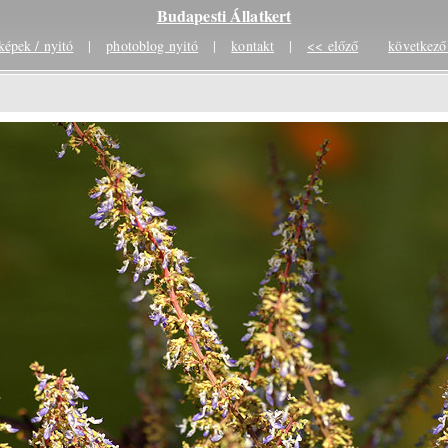
Budapesti Állatkert
képek / nyitó
|
photoblog nyitó
|
kontakt
|
<< előző
következő