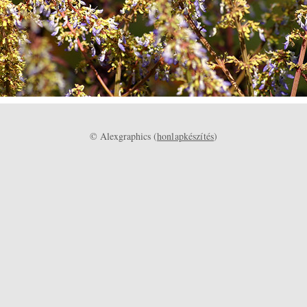
© Alexgraphics (
honlapkészítés
)